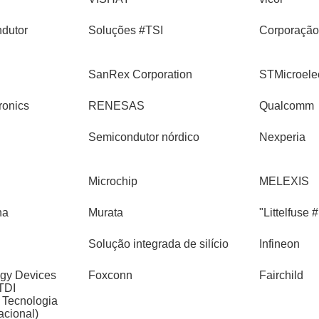
dutor
Soluções #TSI
Corporaçã
SanRex Corporation
STMicroelec
ronics
RENESAS
Qualcomm
Semicondutor nórdico
Nexperia
Microchip
MELEXIS
na
Murata
"Littelfuse 
Solução integrada de silício
Infineon
ogy Devices
Foxconn
Fairchild
FTDI
e Tecnologia
acional)