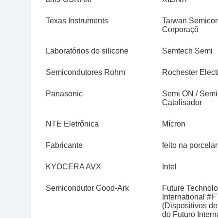
Texas Instruments
Taiwan Semicon
Corporaçõ
Laboratórios do silicone
Semtech Semi
Semicondutores Rohm
Rochester Elect
Panasonic
Semi ON / Semi
Catalisador
NTE Eletrônica
Mícron
Fabricante
feito na porcela
KYOCERA AVX
Intel
Semicondutor Good-Ark
Future Technol
International #
(Dispositivos d
do Futuro Intern