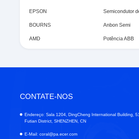
EPSON
Semicondutor d
BOURNS
Anbon Semi
AMD
Potência ABB
CONTATE-NOS
Endereço:
Sala 1204, DingCheng International Building, 
Futian District, SHENZHEN, CN
E-Mail:
coral@pa.ecer.com