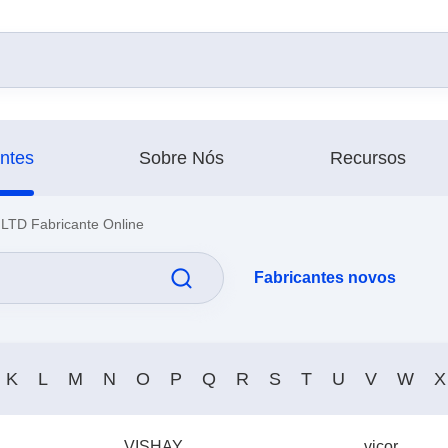
antes
Sobre Nós
Recursos
 Fabricante Online
Fabricantes novos
K
L
M
N
O
P
Q
R
S
T
U
V
W
X
VISHAY
vicor