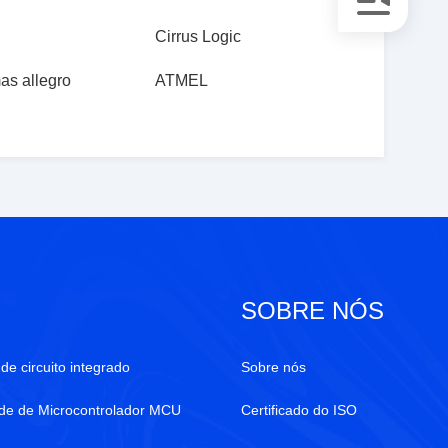
Cirrus Logic
as allegro
ATMEL
SOBRE NÓS
de circuito integrado
Sobre nós
de de Microcontrolador MCU
Certificado do ISO