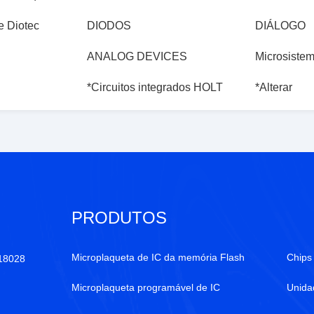
e Diotec
DIODOS
DIÁLOGO
ANALOG DEVICES
Microsistem
*Circuitos integrados HOLT
*Alterar
PRODUTOS
Microplaqueta de IC da memória Flash
Chips 
518028
Microplaqueta programável de IC
Unida