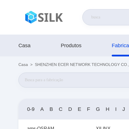
Casa
Produtos
Fabric
Casa
>
SHENZHEN ECER NETWORK TECHNOLOGY CO.,LTD
0-9
A
B
C
D
E
F
G
H
I
J
ams-OSRAM
XILINX