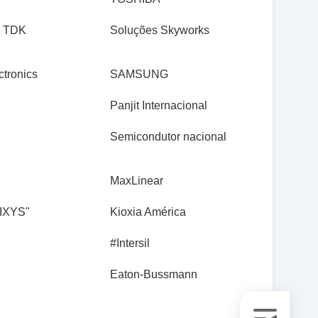
o TDK
Soluções Skyworks
tronics
SAMSUNG
Panjit Internacional
Semicondutor nacional
MaxLinear
#IXYS"
Kioxia América
#Intersil
Eaton-Bussmann