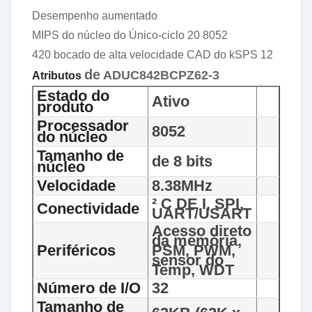
Desempenho aumentado
MIPS do núcleo do Único-ciclo 20 8052
420 bocado de alta velocidade CAD do kSPS 12
de
ADUC842BCPZ62-3
Atributos
Estado do
Ativo
produto
Processador
8052
do núcleo
Tamanho de
de 8 bits
núcleo
Velocidade
8.38MHz
² C DE I, SPI,
Conectividade
UART/USART
Acesso direto
da memória,
Periféricos
PSM, PWM,
sensor do
Temp, WDT
Número de I/O
32
Tamanho de