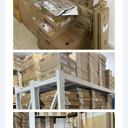
IA186EBPQF80IR2
80PQFP
FLASH 56LFCSP DE IC MCU
ADUC842BCPZ62-3
8BIT 62KB
FLASH 28TSSOP DE IC MCU
ADUC814BRUZ-REEL7
8BIT 8KB
IC MCU 32BIT 256KB FLSH
ADUCM322BBCZ
96CSPBGA
IC MCU 16/32B 126KB FLSH
ADUC7124BCPZ126
64LFCSP
FLASH 40LFCSP de IC MCU
ADUC7021BCPZ62I
16/32B 62KB
FLASH 48LFCSP DE IC MCU
ADUCM361BCPZ128-R7
32BIT 128KB