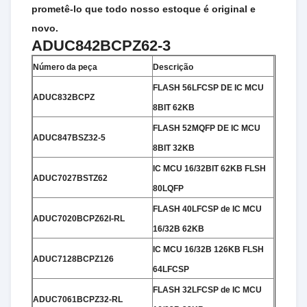
prometê-lo que todo nosso estoque é original e
novo.
ADUC842BCPZ62-3
Número da peça
Descrição
FLASH 56LFCSP DE IC MCU
ADUC832BCPZ
8BIT 62KB
FLASH 52MQFP DE IC MCU
ADUC847BSZ32-5
8BIT 32KB
IC MCU 16/32BIT 62KB FLSH
ADUC7027BSTZ62
80LQFP
FLASH 40LFCSP de IC MCU
ADUC7020BCPZ62I-RL
16/32B 62KB
IC MCU 16/32B 126KB FLSH
ADUC7128BCPZ126
64LFCSP
FLASH 32LFCSP de IC MCU
ADUC7061BCPZ32-RL