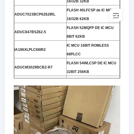
16/32B 32KB
FLASH 40LFCSP de IC MCU
ADUC7023BCP6Z62IRL
16/32B 62KB
FLASH 52MQFP DE IC MCU
ADUC847BSZ62-5
8BIT 62KB
IC MCU 16BIT ROMLESS
IA186XLPLC68IR2
68PLCC
FLASH 54WLCSP DE IC MCU
ADUCM3029BCBZ-R7
32BIT 256KB
IC MCU 16/32BIT 32KB FLSH
ADUC7060BSTZ32
48LQFP
FLASH 52MQFP DE IC MCU
ADUC848BSZ8-5
8BIT 8KB
FLASH 52MQFP DE IC MCU
ADUC812BSZ-REEL
8BIT 8KB
IC MCU 8/16BIT ROMLESS