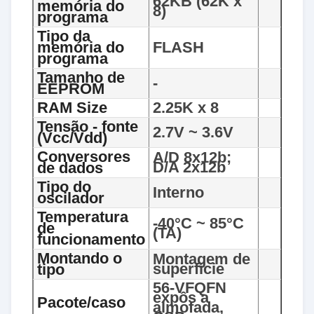
62KB (62K x
memória do
8)
programa
Tipo da
memória do
FLASH
programa
Tamanho de
-
EEPROM
RAM Size
2.25K x 8
Tensão - fonte
2.7V ~ 3.6V
(Vcc/Vdd)
Conversores
A/D 8x12b;
D/A 2x12b
de dados
Tipo do
Interno
oscilador
Temperatura
-40°C ~ 85°C
de
(TA)
funcionamento
Montando o
Montagem de
superfície
tipo
56-VFQFN
expôs a
Pacote/caso
almofada,