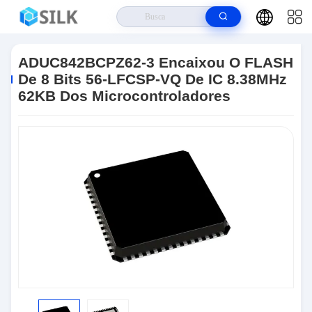
Casa
>
Produtos
>
Unidade De Microcontrolador MCU
>
ADUC842BCPZ62-3 Encaixou O FLASH De 8 Bits 56-LFCSP-VQ De IC
ADUC842BCPZ62-3 Encaixou O FLASH
8.38MHz 62KB Dos Microcontroladores
De 8 Bits 56-LFCSP-VQ De IC 8.38MHz
62KB Dos Microcontroladores