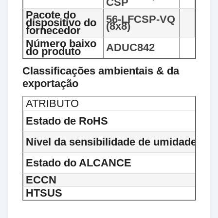
CSP
Pacote do
56-LFCSP-VQ
dispositivo do
(8x8)
fornecedor
Número baixo
ADUC842
do produto
Classificações ambientais & da
exportação
ATRIBUTO
Estado de RoHS
Nível da sensibilidade de umidade (M
Estado do ALCANCE
ECCN
HTSUS