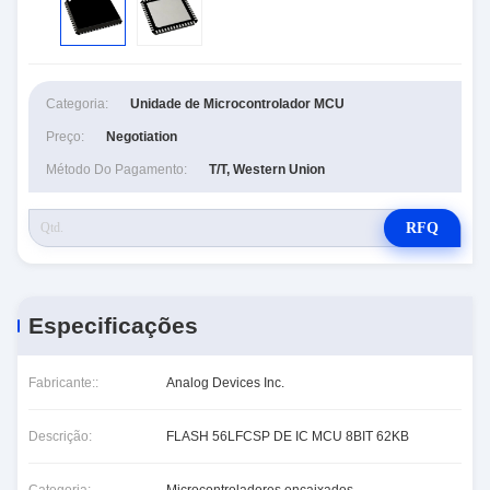
Categoria:
Unidade de Microcontrolador MCU
Preço:
Negotiation
Método Do Pagamento:
T/T, Western Union
RFQ
Especificações
Fabricante::
Analog Devices Inc.
Descrição:
FLASH 56LFCSP DE IC MCU 8BIT 62KB