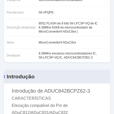
Categoria:
Microcontroladores encaixados
Pacote/caso:
56-VFQFN
8052 FLASH de 8 bits 56-LFCSP-VQ de IC
Descrição detalhada:
8.38MHz 62KB do microcontrolador de
MicroConverter® ADuC8xx (
Série:
MicroConverter® ADuC8xx
8.38MHz encaixou microcontroladores IC
,
Destaque:
56-LFCSP-VQ IC
,
ADUC842BCPZ62-3
Introdução
Introdução de ADUC842BCPZ62-3
CARACTERÍSTICAS
Elevação compatível do Pin de
ADuC812/ADuC831/ADuC832