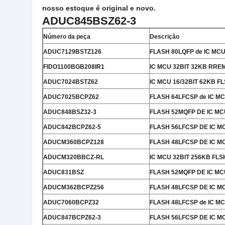
nosso estoque é original e novo.
ADUC845BSZ62-3
Número da peça
Descrição
ADUC7129BSTZ126
FLASH 80LQFP de IC MCU
FIDO1100BGB208IR1
IC MCU 32BIT 32KB RRE
ADUC7024BSTZ62
IC MCU 16/32BIT 62KB F
ADUC7025BCPZ62
FLASH 64LFCSP de IC MC
ADUC848BSZ32-3
FLASH 52MQFP DE IC MC
ADUC842BCPZ62-5
FLASH 56LFCSP DE IC M
ADUCM360BCPZ128
FLASH 48LFCSP DE IC M
ADUCM320BBCZ-RL
IC MCU 32BIT 256KB FL
ADUC831BSZ
FLASH 52MQFP DE IC MC
ADUCM362BCPZ256
FLASH 48LFCSP DE IC M
ADUC7060BCPZ32
FLASH 48LFCSP de IC MC
ADUC847BCPZ62-3
FLASH 56LFCSP DE IC M