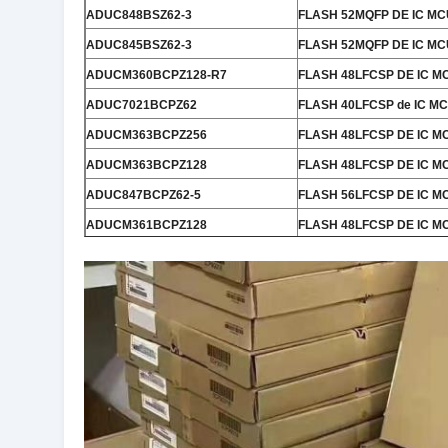
ADUC848BSZ62-3
FLASH 52MQFP DE IC MC
ADUC845BSZ62-3
FLASH 52MQFP DE IC MC
ADUCM360BCPZ128-R7
FLASH 48LFCSP DE IC M
ADUC7021BCPZ62
FLASH 40LFCSP de IC MC
ADUCM363BCPZ256
FLASH 48LFCSP DE IC M
ADUCM363BCPZ128
FLASH 48LFCSP DE IC M
ADUC847BCPZ62-5
FLASH 56LFCSP DE IC M
ADUCM361BCPZ128
FLASH 48LFCSP DE IC M