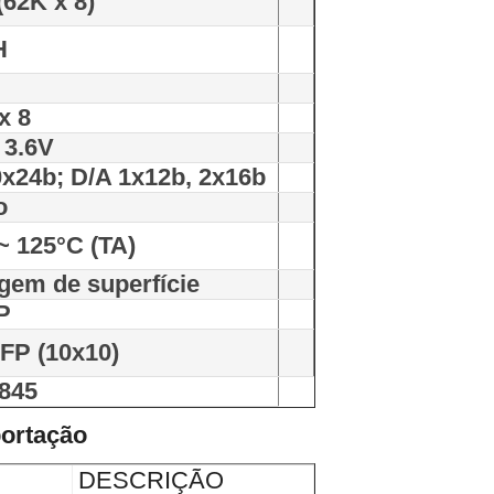
62K x 8)
H
x 8
 3.6V
x24b; D/A 1x12b, 2x16b
o
~ 125°C (TA)
gem de superfície
P
FP (10x10)
845
portação
DESCRIÇÃO