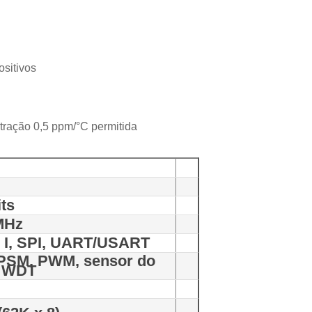
sitivos
 tração 0,5 ppm/°C permitida
its
MHz
E I, SPI, UART/USART
PSM, PWM, sensor do
 WDT