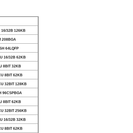
 16/32B 126KB
M 208BGA
LSH 64LQFP
U 16/32B 62KB
U 8BIT 32KB
CU 8BIT 62KB
CU 32BIT 128KB
SH 96CSPBGA
U 8BIT 62KB
CU 32BIT 256KB
U 16/32B 32KB
CU 8BIT 62KB