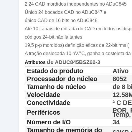
2 24 CAD mordidos independentes no ADuC845
Único 24 bocados CAD no ADuC847 e
único CAD de 16 bits no ADuC848
Até 10 canais de entrada do CAD em todos os dispo
códigos 24-bit não faltantes
19,5 p-p mordidos) definição eficaz de 22-bit rms (
A tração deslocada 10 nV/°C, ganha a costeleta da
de
ADUC845BSZ62-3
Atributos
Estado do produto
Ativo
Processador do núcleo
8052
Tamanho de núcleo
de 8 b
Velocidade
12.58
Conectividade
² C D
POR, 
Periféricos
Temp,
Número de I/O
34
Tamanho de memória do