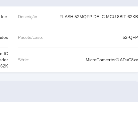
Inc.
Descrição:
FLASH 52MQFP DE IC MCU 8BIT 62KB
ados
Pacote/caso:
52-QFP
e IC
ador
Série:
MicroConverter® ADuC8xx
(62K