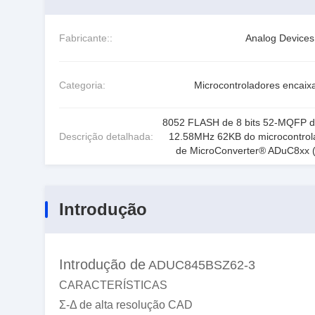
Fabricante::
Analog Devices 
Categoria:
Microcontroladores encaix
8052 FLASH de 8 bits 52-MQFP d
Descrição detalhada:
12.58MHz 62KB do microcontrol
de MicroConverter® ADuC8xx 
Introdução
Introdução de
ADUC845BSZ62-3
CARACTERÍSTICAS
Σ-Δ de alta resolução CAD