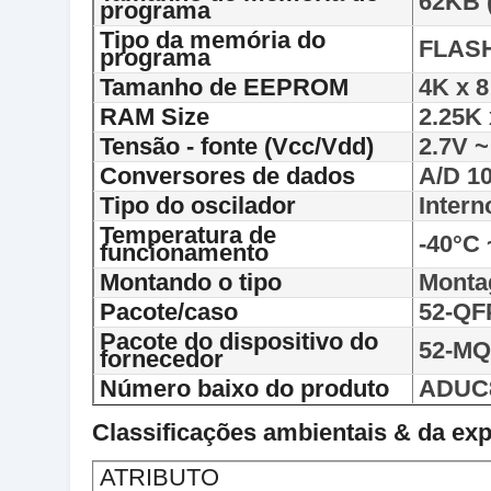
62KB (
programa
Tipo da memória do
FLAS
programa
Tamanho de EEPROM
4K x 8
RAM Size
2.25K 
Tensão - fonte (Vcc/Vdd)
2.7V ~
Conversores de dados
A/D 10
Tipo do oscilador
Intern
Temperatura de
-40°C 
funcionamento
Montando o tipo
Monta
Pacote/caso
52-QF
Pacote do dispositivo do
52-MQ
fornecedor
Número baixo do produto
ADUC
Classificações ambientais & da ex
ATRIBUTO