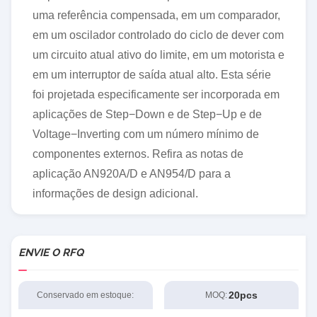
RUEF250
5000
RAYCHEM
16+
MERGULHO
uma referência compensada, em um comparador,
ST3232ECDR
5000
ST
16+
SOP-16
em um oscilador controlado do ciclo de dever com
um circuito atual ativo do limite, em um motorista e
em um interruptor de saída atual alto. Esta série
foi projetada especificamente ser incorporada em
aplicações de Step−Down e de Step−Up e de
Voltage−Inverting com um número mínimo de
componentes externos. Refira as notas de
aplicação AN920A/D e AN954/D para a
informações de design adicional.
ENVIE O RFQ
20pcs
Conservado em estoque:
MOQ: