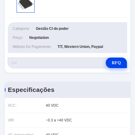
Categoria:
Gestão CI do poder
Preço:
Negotiation
Método Do Pagamento:
T/T, Western Union, Paypal
RFQ
Especificações
VCC:
40 VDC
VIR:
−0.3 a +40 VDC