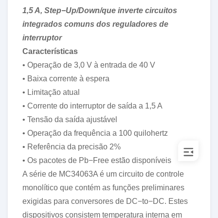
1,5 A, Step−Up/Down/que inverte circuitos
MB3759PF-G-
integrados comuns dos reguladores de
BND-JN-
interruptor
ERE1
5000
FUJITU
16+
CONCESSÃO
Características
MBR20100CT
5000
EM
16+
TO-220
• Operação de 3,0 V à entrada de 40 V
MBRB2060CT
5000
EM
14+
TO-263
• Baixa corrente à espera
MC34064D-
• Limitação atual
5R2G
5000
EM
16+
SOP8
• Corrente do interruptor de saída a 1,5 A
MCP810T-
• Tensão da saída ajustável
485I/TT
5000
MICROCHIP
16+
CONCESSÃO
• Operação da frequência a 100 quilohertz
MOC3021
5000
FAIRCHILD
15+
SMD6
• Referência da precisão 2%
MPSA18
5000
EM
16+
TO-92
• Os pacotes de Pb−Free estão disponíveis
NC7SZ04M5X
5000
FAIRCHILD
15+
SOT23-5
A série de MC34063A é um circuito de controle
PCA82C251
5000
12+
SOP-8
monolítico que contém as funções preliminares
PZTA42T1G
5000
EM
16+
SOT223
exigidas para conversores de DC−to−DC. Estes
RBV5006
5000
EIC
12+
RBV-4
dispositivos consistem temperatura interna em