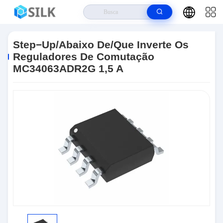
Casa
>
Produtos
>
Gestão CI Do Poder
>
Step−Up/abaixo De/que
Inverte Os Reguladores De Comutação MC34063ADR2G 1,5 A
Step−Up/abaixo De/que Inverte Os
Reguladores De Comutação
MC34063ADR2G 1,5 A