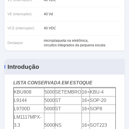
VC (interruptor):
40 VDC
VE (interruptor):
40 Vd
VCE (interruptor):
40 VDC
microplaqueta na eletrônica
,
Destaque:
circuitos integrados da pequena escala
Introdução
LISTA CONSERVADA EM ESTOQUE
KBU808
5000
SETEMBRO
16+
KBU-4
L9144
5000
ST
16+
SOP-20
L9700D
5000
ST
16+
SOP8
LM1117MPX-
3.3
5000
NS
16+
SOT223