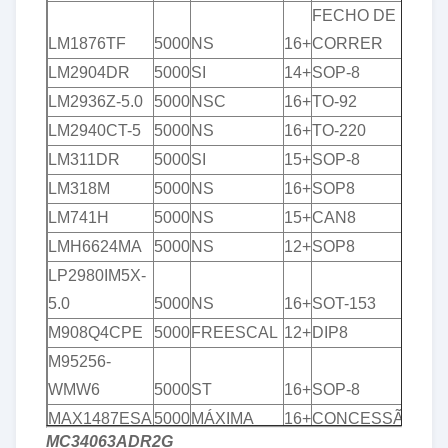
FECHO DE
LM1876TF
5000
NS
16+
CORRER
LM2904DR
5000
SI
14+
SOP-8
LM2936Z-5.0
5000
NSC
16+
TO-92
LM2940CT-5
5000
NS
16+
TO-220
LM311DR
5000
SI
15+
SOP-8
LM318M
5000
NS
16+
SOP8
LM741H
5000
NS
15+
CAN8
LMH6624MA
5000
NS
12+
SOP8
LP2980IM5X-
5.0
5000
NS
16+
SOT-153
M908Q4CPE
5000
FREESCAL
12+
DIP8
M95256-
WMW6
5000
ST
16+
SOP-8
MAX1487ESA
5000
MÁXIMA
16+
CONCESSÃO
MC34063ADR2G
MAX489CPD
5000
MÁXIMA
16+
MERGULHO