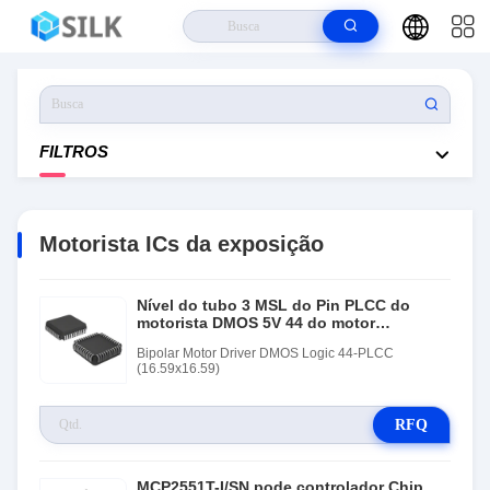
Casa
>
Produtos
>
Motorista ICs Da Exposição
FILTROS
Motorista ICs da exposição
Nível do tubo 3 MSL do Pin PLCC do
motorista DMOS 5V 44 do motor
deslizante do poder de A3977SEDTR
Bipolar Motor Driver DMOS Logic 44-PLCC
(16.59x16.59)
RFQ
MCP2551T-I/SN pode controlador Chip,