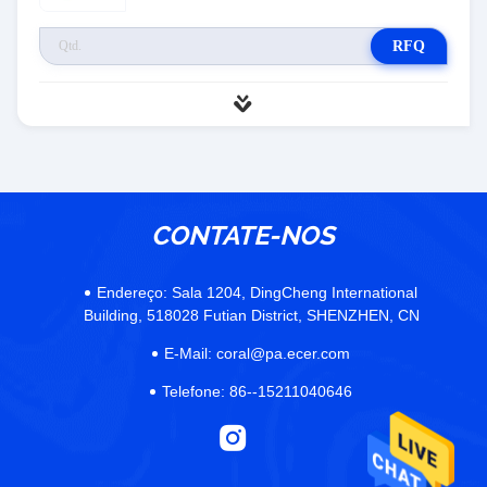
RFQ
CONTATE-NOS
Endereço:
Sala 1204, DingCheng International
Building, 518028 Futian District, SHENZHEN, CN
E-Mail:
coral@pa.ecer.com
Telefone:
86--15211040646