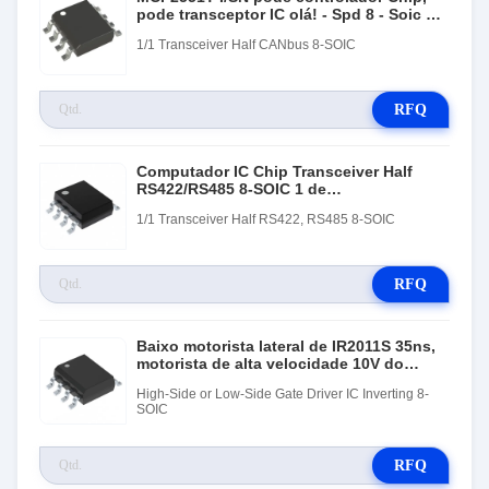
pode transceptor IC olá! - Spd 8 - Soic do
ônibus
1/1 Transceiver Half CANbus 8-SOIC
RFQ
Computador IC Chip Transceiver Half
RS422/RS485 8-SOIC 1 de
MAX3485EESA+T/1
1/1 Transceiver Half RS422, RS485 8-SOIC
RFQ
Baixo motorista lateral de IR2011S 35ns,
motorista de alta velocidade 10V do
Mosfet do poder - 20V
High-Side or Low-Side Gate Driver IC Inverting 8-
SOIC
RFQ