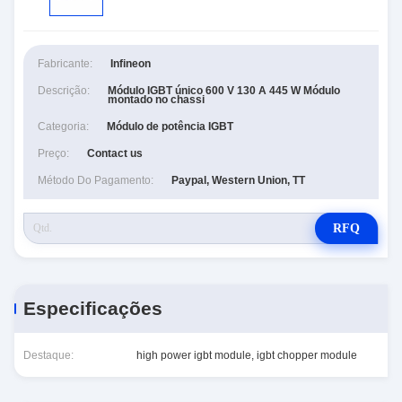
Fabricante:
Infineon
Descrição:
Módulo IGBT único 600 V 130 A 445 W Módulo
montado no chassi
Categoria:
Módulo de potência IGBT
Preço:
Contact us
Método Do Pagamento:
Paypal, Western Union, TT
RFQ
Especificações
Destaque:
high power igbt module
,
igbt chopper module