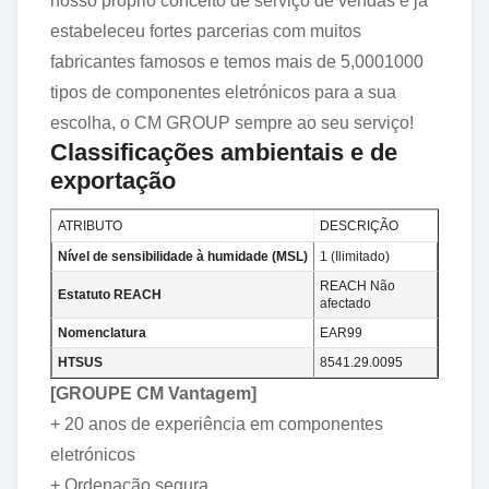
nosso próprio conceito de serviço de vendas e já
estabeleceu fortes parcerias com muitos
fabricantes famosos e temos mais de 5,0001000
tipos de componentes eletrónicos para a sua
escolha, o CM GROUP sempre ao seu serviço!
Classificações ambientais e de
exportação
ATRIBUTO
DESCRIÇÃO
Nível de sensibilidade à humidade (MSL)
1 (Ilimitado)
REACH Não
Estatuto REACH
afectado
Nomenclatura
EAR99
HTSUS
8541.29.0095
[
GROUPE CM
Vantagem]
+ 20 anos de experiência em componentes
eletrónicos
+ Ordenação segura