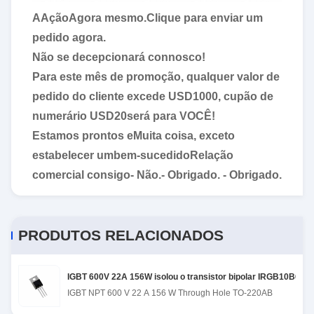
A
Ação
Agora mesmo.
Clique para enviar um
pedido agora.
Não se decepcionará connosco!
Para este mês de promoção, qualquer valor de
pedido do cliente excede USD
1000
, cupão de
numerário USD
20
será para VOCÊ!
Estamos prontos e
Muita coisa, exceto
estabelecer um
bem-sucedido
Relação
comercial consigo
- Não.
- Obrigado. - Obrigado.
PRODUTOS RELACIONADOS
IGBT 600V 22A 156W isolou o transistor bipolar IRGB10B60K
IGBT NPT 600 V 22 A 156 W Through Hole TO-220AB