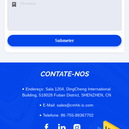
Submeter
CONTATE-NOS
Endereço:
Sala 1204, DingCheng International
Building, 518028 Futian District, SHENZHEN, CN
E-Mail:
sales@cmhk-ic.com
Telefone:
86-755-88367702